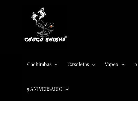
Ir
al
contenido
Cachimbas
Cazoletas
Vapeo
A
5 ANIVERSARIO