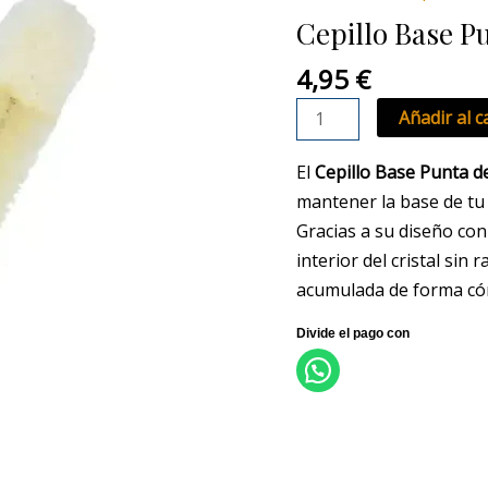
Punta
Cepillo Base P
de
Lana
4,95
€
cantidad
Añadir al c
El
Cepillo Base Punta d
mantener la base de tu 
Gracias a su diseño co
interior del cristal sin
acumulada de forma có