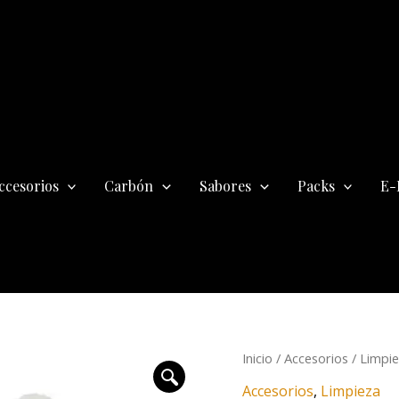
ccesorios
Carbón
Sabores
Packs
E-
Cepillo
Inicio
/
Accesorios
/
Limpi
Base
Accesorios
,
Limpieza