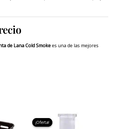
recio
nta de Lana Cold Smoke
es una de las mejores
El
El
precio
precio
¡Oferta!
¡Oferta!
original
actual