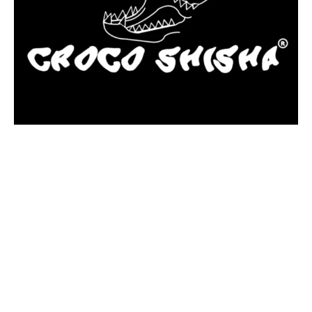
más Somos una tienda física y online especializada en la venta
de cachimbas, pods y accesorios premium.
Contamos con más de 4 años de experiencia en el sector y con
varios negocios adheridos a nuestra área de distribución.
Estamos ubicados en Paseo de Gala, 4, Illescas, 45200, Toledo.