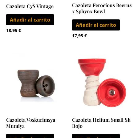
Cazoleta Ferocious Beerus
Cazoleta CyS Vintage
x Sphynx Bowl
Añadir al carrito
Añadir al carrito
18,95
€
17,95
€
Cazoleta Voskurimsya
Cazoleta Helium Small SE
Mumiya
Rojo