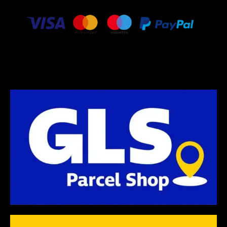
r
r
o
a
k
m