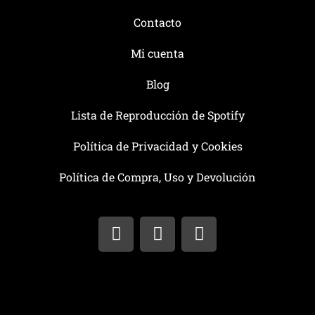
Contacto
Mi cuenta
Blog
Lista de Reproducción de Spotify
Política de Privacidad y Cookies
Política de Compra, Uso y Devolución
I
T
F
n
w
a
s
i
c
t
t
e
a
t
b
g
e
o