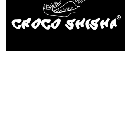
más Somos una tienda física y online especializada en la venta
de cachimbas, pods y accesorios premium.
Contamos con más de 4 años de experiencia en el sector y con
varios negocios adheridos a nuestra área de distribución.
Estamos ubicados en Paseo de Gala, 4, Illescas, 45200, Toledo.