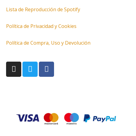
Lista de Reproducción de Spotify
Política de Privacidad y Cookies
Política de Compra, Uso y Devolución
I
T
F
n
w
a
s
i
c
t
t
e
a
t
b
g
e
o
r
r
o
a
k
m