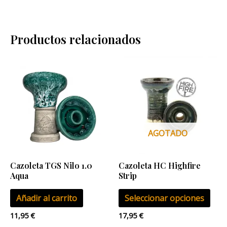
Productos relacionados
Este
pro
tien
múlt
vari
Las
AGOTADO
opci
se
Cazoleta TGS Nilo 1.0
Cazoleta HC Highfire
pue
Aqua
Strip
eleg
Añadir al carrito
Seleccionar opciones
en
la
11,95
€
17,95
€
pág