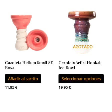
de
Este
pro
pro
tien
múlt
vari
Las
AGOTADO
opci
se
Cazoleta Helium Small SE
Cazoleta Artial Hookah
pue
Rosa
Ice Bowl
eleg
Añadir al carrito
Seleccionar opciones
en
la
11,95
€
19,95
€
pág
de
pro