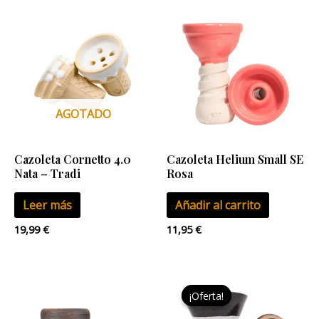
AGOTADO
Cazoleta Cornetto 4.0
Cazoleta Helium Small SE
Nata – Tradi
Rosa
Leer más
Añadir al carrito
19,99
€
11,95
€
El
El
precio
precio
¡Oferta!
¡Oferta!
original
actual
era:
es: