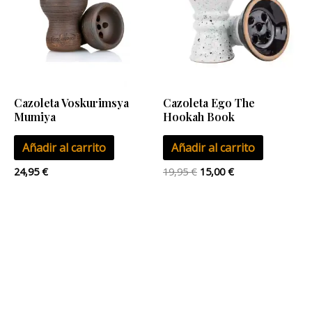
19,95 €.
15,00 €.
Cazoleta Voskurimsya
Cazoleta Ego The
Mumiya
Hookah Book
Añadir al carrito
Añadir al carrito
24,95
€
19,95
€
15,00
€