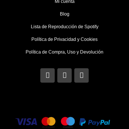
Mi cuenta
Blog
Lista de Reproducción de Spotify
Política de Privacidad y Cookies
Política de Compra, Uso y Devolución
I
T
F
n
w
a
s
i
c
t
t
e
a
t
b
g
e
o
r
r
o
a
k
m