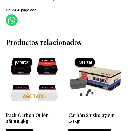
Productos relacionados
El
El
El
El
precio
precio
precio
precio
¡Oferta!
¡Oferta!
¡Oferta!
¡Oferta!
original
actual
original
actual
era:
es:
era:
es:
27,80 €.
20,00 €.
130,00 €.
95,00 €.
AGOTADO
Pack Carbón Orión
Carbón Shisko 27mm
28mm 4kg
20kg