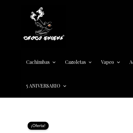
Ir
al
contenido
Cachimbas
Cazoletas
Vapeo
A
5 ANIVERSARIO
¡Oferta!