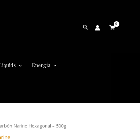
Buscar
Liquids
Energía
arbón Narine Hexagonal – 500g
cio
rine