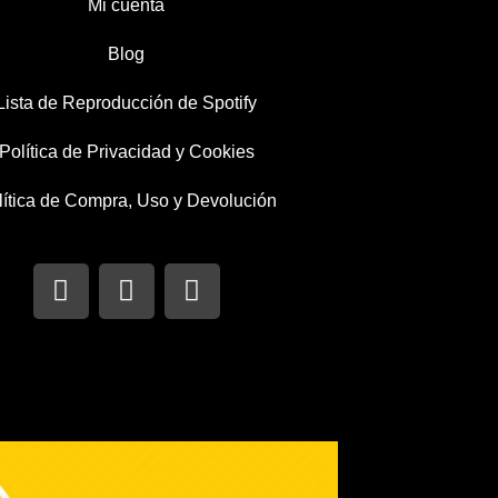
Mi cuenta
Blog
Lista de Reproducción de Spotify
Política de Privacidad y Cookies
lítica de Compra, Uso y Devolución
I
T
F
n
w
a
s
i
c
t
t
e
a
t
b
g
e
o
r
r
o
a
k
m