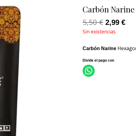
original
act
Carbón Narine
era:
es:
5,50 €.
2,9
5,50
€
2,99
€
Sin existencias
Hexagon
Carbón Narine