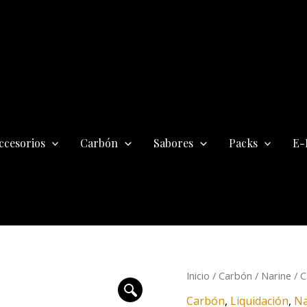
ccesorios
Carbón
Sabores
Packs
E-
El
El
Inicio
/
Carbón
/
Narine
/ C
precio
pre
Carbón
,
Liquidación
,
Na