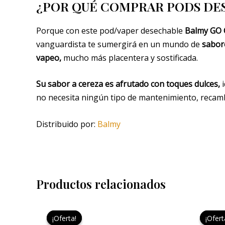
¿POR QUÉ COMPRAR PODS DE
Porque con este pod/vaper desechable
Balmy GO 
vanguardista te sumergirá en un mundo de
sabor
vapeo,
mucho más placentera y sostificada.
Su sabor a cereza es afrutado con toques dulces,
i
no necesita ningún tipo de mantenimiento, recamb
Distribuido por:
Balmy
Productos relacionados
El
El
precio
precio
¡Oferta!
¡Oferta!
¡Ofert
¡Ofert
original
actual