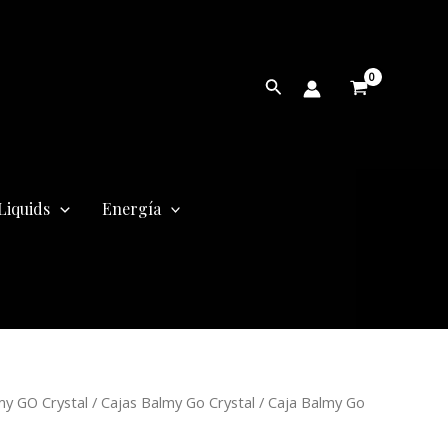
Buscar
Liquids
Energía
El
my GO Crystal
/
Cajas Balmy Go Crystal
/ Caja Balmy Go
precio