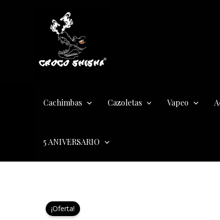
Ir
al
contenido
Cachimbas
Cazoletas
Vapeo
A
5 ANIVERSARIO
¡Oferta!