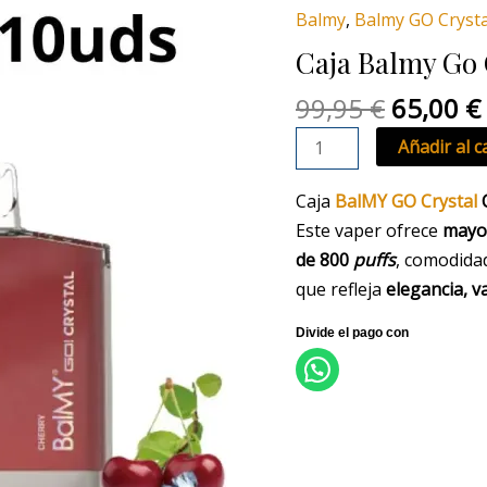
original
Go
Balmy
,
Balmy GO Crysta
era:
Crystal
Caja Balmy Go 
99,95 €.
Cherry
x10
99,95
€
65,00
€
uds
Añadir al c
cantidad
Caja
BalMY GO Crystal
Este vaper ofrece
mayo
de
800
puffs
, comodida
que refleja
elegancia, v