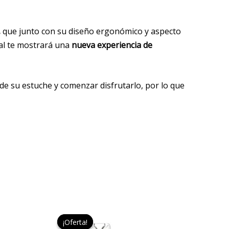
,
que junto con su diseño ergonómico y aspecto
tal te mostrará una
nueva experiencia de
 de su estuche y comenzar disfrutarlo, por lo que
El
El
io
precio
precio
¡Oferta!
¡Oferta!
al
original
actual