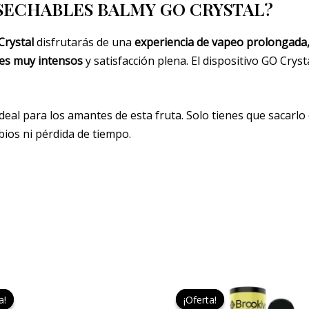
SECHABLES BALMY GO CRYSTAL?
Crystal
disfrutarás de una
experiencia de vapeo prolongada
es muy intensos
y satisfacción plena. El dispositivo GO Crys
deal para los amantes de esta fruta. Solo tienes que sacarlo
ios ni pérdida de tiempo.
El
El
El
El
precio
precio
precio
prec
a!
a!
¡Oferta!
¡Oferta!
original
actual
original
actu