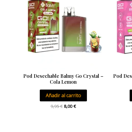
era:
es:
9,95 €.
8,00 €.
Pod Desechable Balmy Go Crystal –
Pod Des
Cola Lemon
Añadir al carrito
9,95
€
8,00
€