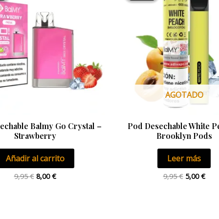
era:
es:
era:
es:
9,95 €.
8,00 €.
9,95 €.
5,00
AGOTADO
echable Balmy Go Crystal –
Pod Desechable White P
Strawberry
Brooklyn Pods
Añadir al carrito
Leer más
9,95
€
8,00
€
9,95
€
5,00
€