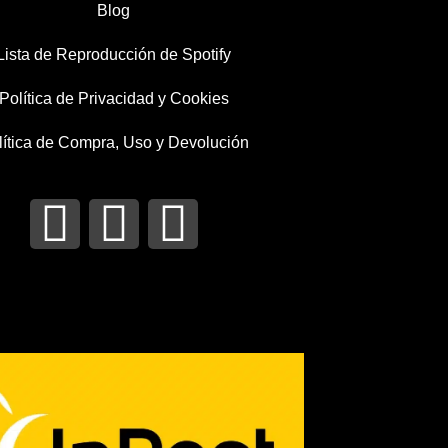
Blog
Lista de Reproducción de Spotify
Política de Privacidad y Cookies
lítica de Compra, Uso y Devolución
I
T
F
n
w
a
s
i
c
t
t
e
a
t
b