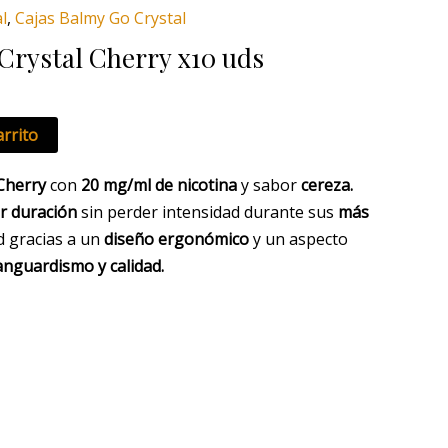
actual
l
,
Cajas Balmy Go Crystal
es:
Crystal Cherry x10 uds
65,00 €.
arrito
Cherry
con
20 mg/ml de nicotina
y sabor
cereza.
r duración
sin perder intensidad durante sus
más
d gracias a un
diseño ergonómico
y un aspecto
anguardismo y calidad.