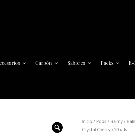
ccesorios
Carbón
Sabores
Packs
E-
El
Caja
Inicio
/
Pods
/
Balmy
/
Bal
precio
Balmy
Crystal Cherry x10 uds