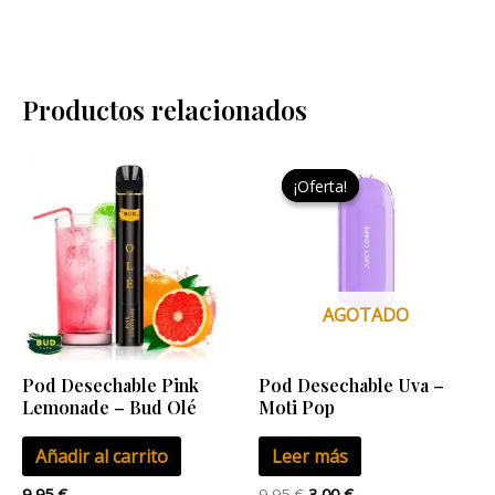
Productos relacionados
El
El
precio
precio
¡Oferta!
¡Oferta!
original
actual
era:
es:
9,95 €.
3,00 €.
AGOTADO
Pod Desechable Pink
Pod Desechable Uva –
Lemonade – Bud Olé
Moti Pop
Añadir al carrito
Leer más
9,95
€
9,95
€
3,00
€