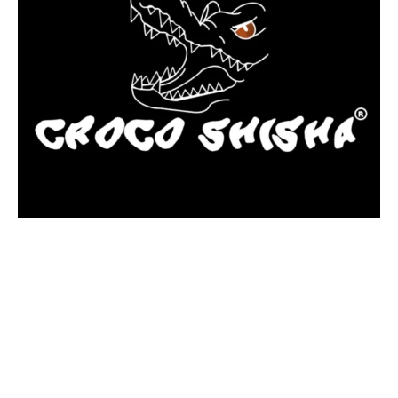
más Somos una tienda física y online especializada en la venta
de cachimbas, pods y accesorios premium.
Contamos con más de 4 años de experiencia en el sector y con
varios negocios adheridos a nuestra área de distribución.
Estamos ubicados en Paseo de Gala, 4, Illescas, 45200, Toledo.