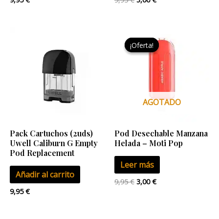
El
El
precio
precio
¡Oferta!
¡Oferta!
original
actual
era:
es:
9,95 €.
3,00 €.
AGOTADO
Pack Cartuchos (2uds)
Pod Desechable Manzana
Uwell Caliburn G Empty
Helada – Moti Pop
Pod Replacement
Leer más
Añadir al carrito
9,95
€
3,00
€
9,95
€