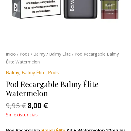
Inicio
/
Pods
/
Balmy
/
Balmy Élite
/ Pod Recargable Balmy
Élite Watermelon
Balmy
,
Balmy Élite
,
Pods
Pod Recargable Balmy Élite
Watermelon
9,95
€
8,00
€
Sin existencias
Pod Recargable
Balmy Élite
Kit + Watermelon 20mg by