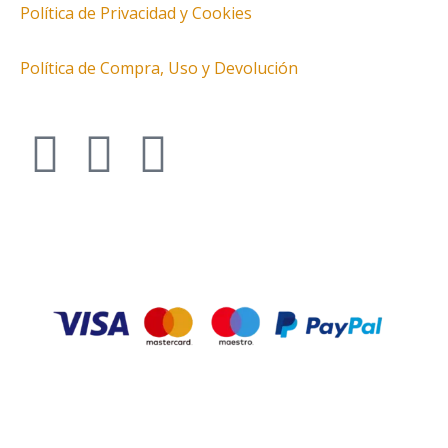
Política de Privacidad y Cookies
Política de Compra, Uso y Devolución
I
T
F
n
w
a
s
i
c
t
t
e
a
t
b
g
e
o