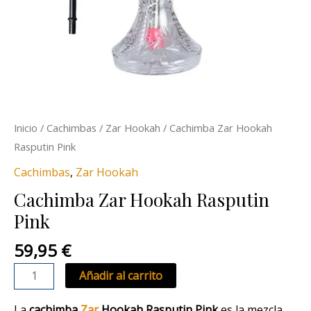
Inicio
/
Cachimbas
/
Zar Hookah
/ Cachimba Zar Hookah
Rasputin Pink
Cachimbas
,
Zar Hookah
Cachimba Zar Hookah Rasputin
Pink
59,95
€
Añadir al carrito
La
cachimba
Zar
Hookah Rasputin
Pink
es la mezcla