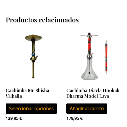
Productos relacionados
Este
producto
tiene
múltiples
variantes.
Las
opciones
se
Cachimba Mr Shisha
Cachimba Diavla Hookah
pueden
Valhalla
Dharma Model Lava
elegir
Seleccionar opciones
Añadir al carrito
en
la
139,95
€
179,95
€
página