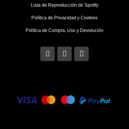
Lista de Reproducción de Spotify
Política de Privacidad y Cookies
Política de Compra, Uso y Devolución
I
T
F
n
w
a
s
i
c
t
t
e
a
t
b
g
e
o
r
r
o
a
k
m