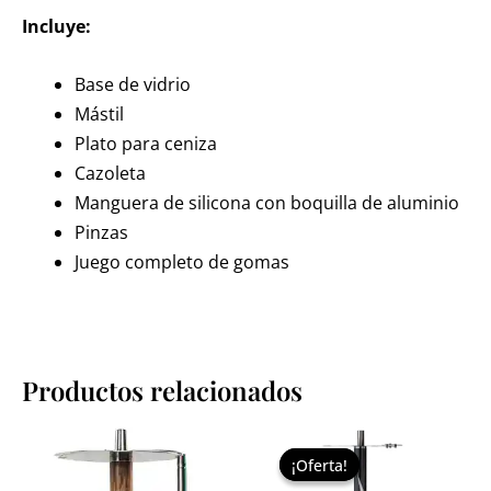
Incluye:
Base de vidrio
Mástil
Plato para ceniza
Cazoleta
Manguera de silicona con boquilla de aluminio
Pinzas
Juego completo de gomas
Productos relacionados
El
El
Este
Est
precio
precio
¡Oferta!
¡Oferta!
producto
pr
original
actual