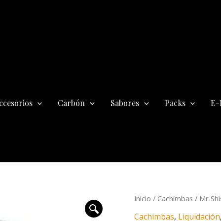
ccesorios
Carbón
Sabores
Packs
E-
El
Inicio
/
Cachimbas
/
Mr Shi
precio
Cachimbas
,
Liquidación