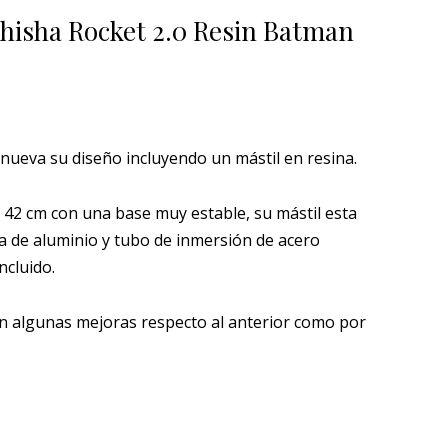
actual
hisha Rocket 2.0 Resin Batman
es:
79,95 €.
nueva su diseño incluyendo un mástil en resina.
 42 cm con una base muy estable, su mástil esta
a de aluminio y tubo de inmersión de acero
ncluido.
on algunas mejoras respecto al anterior como por