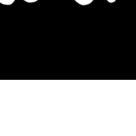
himbas, pods y accesorios premium.
gocios adheridos a nuestra área de distribución.