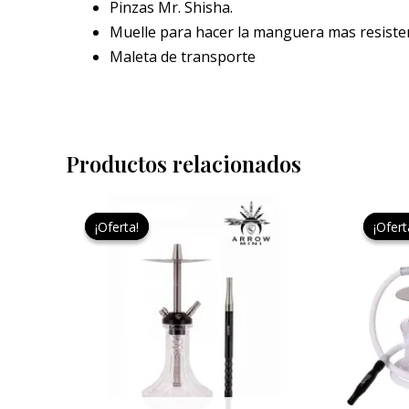
Pinzas Mr. Shisha.
Muelle para hacer la manguera mas resiste
Maleta de transporte
Productos relacionados
El
El
Este
precio
precio
¡Oferta!
¡Oferta!
¡Ofert
¡Ofert
producto
original
actual
era:
es:
tiene
79,95 €.
60,00 €.
múltiples
variantes.
Las
opciones
se
pueden