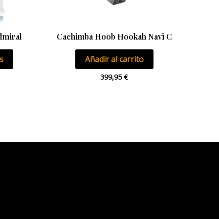
elegir
en
la
dmiral
Cachimba Hoob Hookah Navi C
página
s
Añadir al carrito
de
producto
399,95
€