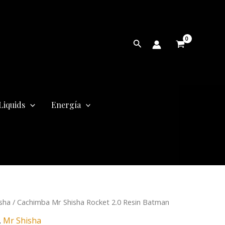
Buscar
Liquids
Energía
El
sha
/ Cachimba Mr Shisha Rocket 2.0 Resin Batman
precio
,
Mr Shisha