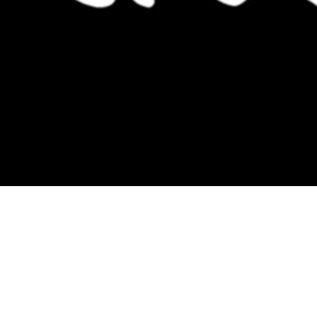
más Somos una tienda física y online especializada en la venta de cac
Contamos con más de 4 años de experiencia en el sector y con varios ne
Estamos ubicados en Paseo de Gala, 4, Illescas, 45200, Toledo.