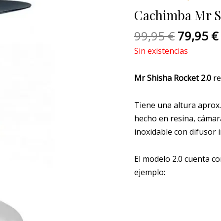
original
Cachimba Mr S
era:
99,95 €.
99,95
€
79,95
€
Sin existencias
Mr Shisha Rocket 2.0
re
Tiene una altura aprox.
hecho en resina, cámar
inoxidable con difusor i
El modelo 2.0 cuenta c
ejemplo: