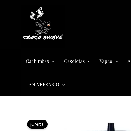
Ir
Instagram
Twitter
Facebook
al
contenido
Cachimbas
Cazoletas
Vapeo
A
5 ANIVERSARIO
¡Oferta!