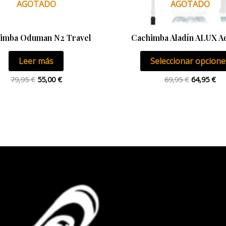
AGOTADO
AGOTADO
imba Oduman N2 Travel
Cachimba Aladín ALUX A
Leer más
Seleccionar opcione
79,95
€
55,00
€
69,95
€
64,95
€