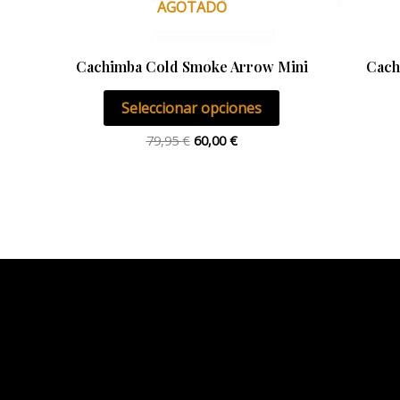
AGOTADO
elegir
en
la
Cachimba Cold Smoke Arrow Mini
Cach
página
Seleccionar opciones
de
producto
79,95
€
60,00
€