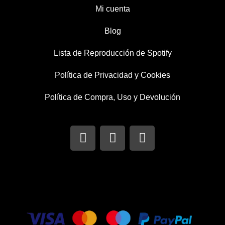
Mi cuenta
Blog
Lista de Reproducción de Spotify
Política de Privacidad y Cookies
Política de Compra, Uso y Devolución
I
T
F
n
w
a
s
i
c
t
t
e
a
t
b
g
e
o
r
r
o
a
k