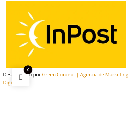
0
Desarrollado por
Green Concept | Agencia de Marketing
Digital
¿Necesitas ayuda?
Escanea el código
Funciona gracias a Green Concept
¡Ahorra -5%! Este
Cachimba B2 Hookah SS Inox V2 Green