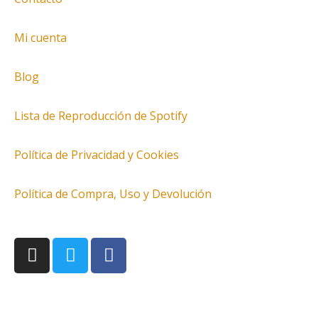
Mi cuenta
Blog
Lista de Reproducción de Spotify
Política de Privacidad y Cookies
Política de Compra, Uso y Devolución
I
T
F
n
w
a
s
i
c
t
t
e
a
t
b