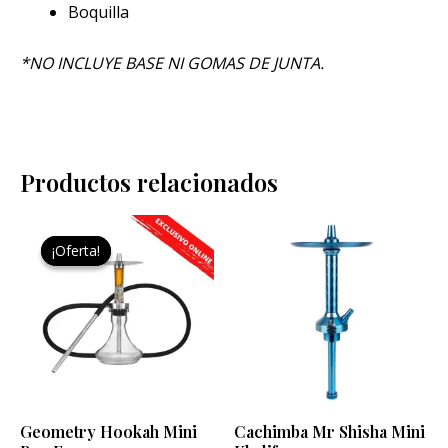
Boquilla
*NO INCLUYE BASE NI GOMAS DE JUNTA.
Productos relacionados
El
El
Este
Este
precio
precio
¡Oferta!
¡Oferta!
producto
pro
original
actual
era:
es:
tiene
tien
279,95 €.
269,95 €.
múltiples
múlt
variantes.
vari
Las
Las
opciones
opci
se
se
Geometry Hookah Mini
Cachimba Mr Shisha Mini
pueden
pue