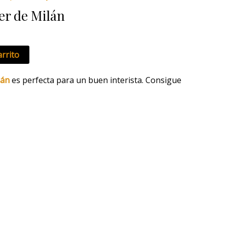
ual
er de Milán
0 €.
arrito
lán
es perfecta para un buen interista. Consigue