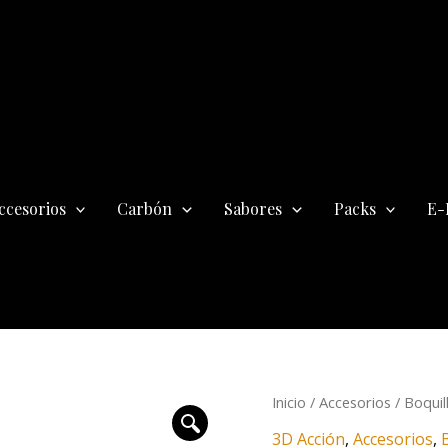
ccesorios
Carbón
Sabores
Packs
E-
El
El
Boquilla
Inicio
/
Accesorios
/
Boquil
precio
pre
3D
3D Acción
,
Accesorios
,