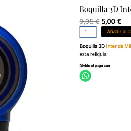
original
act
Inter
Boquilla 3D Int
era:
es:
de
9,95 €.
5,0
Milán
9,95
€
5,00
€
cantidad
Añadir al c
Boquilla 3D
Inter de Mi
esta reliquia.