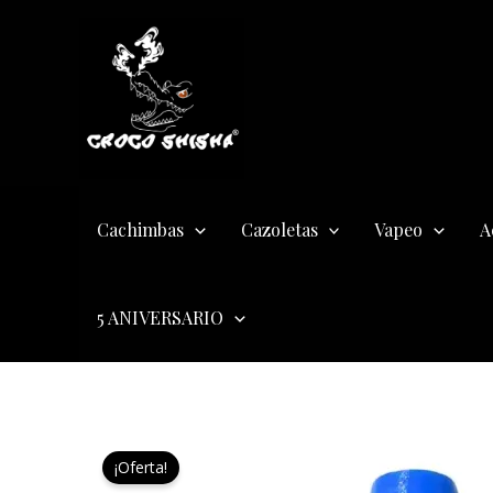
Ir
al
contenido
Cachimbas
Cazoletas
Vapeo
A
5 ANIVERSARIO
¡Oferta!