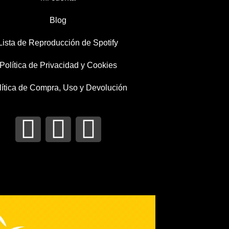
Blog
Lista de Reproducción de Spotify
Política de Privacidad y Cookies
lítica de Compra, Uso y Devolución
I
T
F
n
w
a
s
i
c
t
t
e