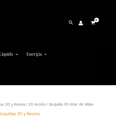
Buscar
Liquids
Energía
las 3D y Resina
/
3D Acción
/ Boquilla 3D Inter de Milán
cio
Boquillas 3D y Resina