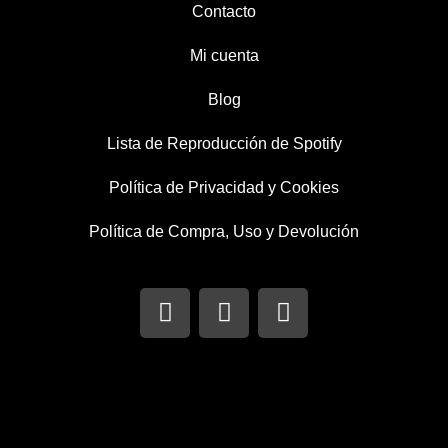
Contacto
Mi cuenta
Blog
Lista de Reproducción de Spotify
Política de Privacidad y Cookies
Política de Compra, Uso y Devolución
I
T
F
n
w
a
s
i
c
t
t
e
a
t
b
g
e
o