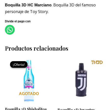
. Boquilla 3D del famoso
Boquilla 3D HC Marciano
personaje de Toy Story.
Productos relacionados
El
El
precio
precio
¡Oferta!
¡Oferta!
original
actual
era:
es:
9,99 €.
6,99 €.
AGOTADO
Boquilla 3D Shishalitos
Boquilla 3D Juventus