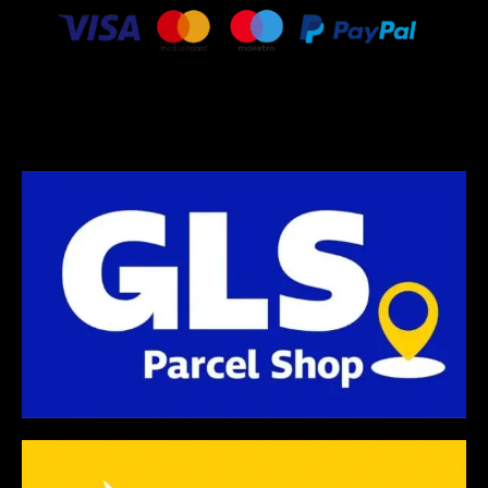
r
r
o
a
k
m