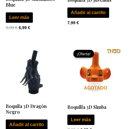
Blue
Añadir al carrito
Leer más
7,99
€
9,99
€
6,99
€
El
El
precio
precio
¡Oferta!
¡Oferta!
original
actual
era:
es:
7,95 €.
6,95 €.
AGOTADO
Boquila 3D Dragón
Boquilla 3D Simba
Negro
Leer más
Añadir al carrito