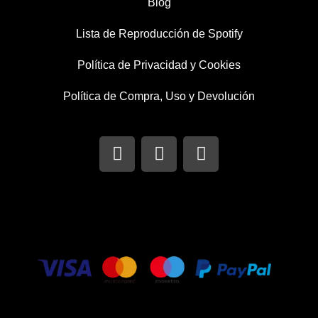
Blog
Lista de Reproducción de Spotify
Política de Privacidad y Cookies
Política de Compra, Uso y Devolución
I
T
F
n
w
a
s
i
c
t
t
e
a
t
b
g
e
o
r
r
o
a
k
m