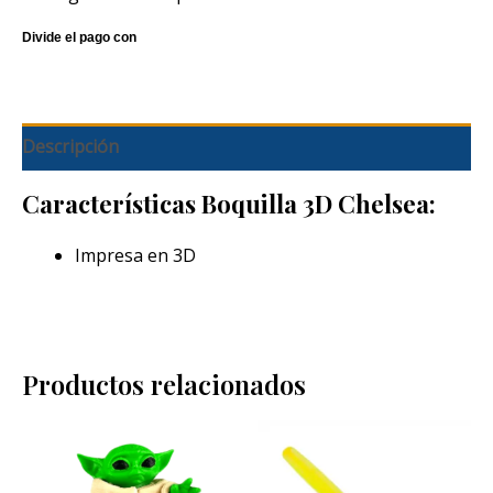
Descripción
Características Boquilla 3D Chelsea:
Impresa en 3D
Productos relacionados
Este
pro
tien