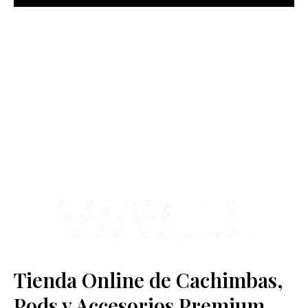
más Somos una tienda física y online especializada en la venta
de cachimbas, pods y accesorios premium.
Contamos con más de 4 años de experiencia en el sector y con
varios negocios adheridos a nuestra área de distribución.
Estamos ubicados en Paseo de Gala, 4, Illescas, 45200, Toledo.
Tienda Online de Cachimbas,
Pods y Accesorios Premium