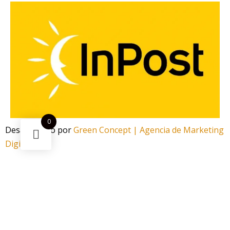
0
Desarrollado por
Green Concept | Agencia de Marketing
Digital
¿Necesitas ayuda?
Escanea el código
Funciona gracias a Green Concept
¡Ahorra -50%! Este
Base Tradicional Gold Stripes 24cm