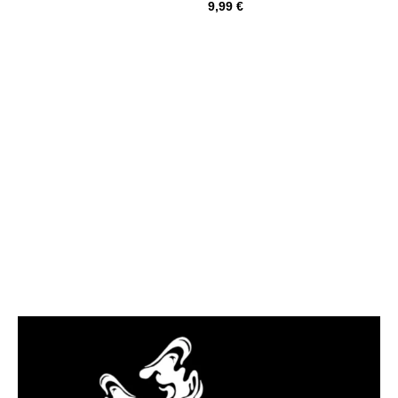
9,99
€