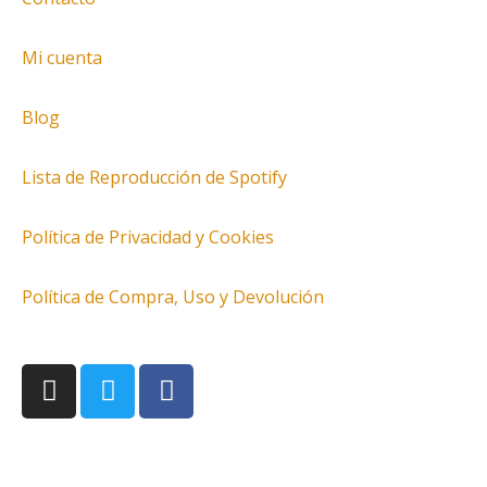
Mi cuenta
Blog
Lista de Reproducción de Spotify
Política de Privacidad y Cookies
Política de Compra, Uso y Devolución
I
T
F
n
w
a
s
i
c
t
t
e
a
t
b