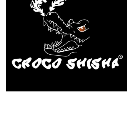
más Somos una tienda física y online especializada en la venta
de cachimbas, pods y accesorios premium.
Contamos con más de 4 años de experiencia en el sector y con