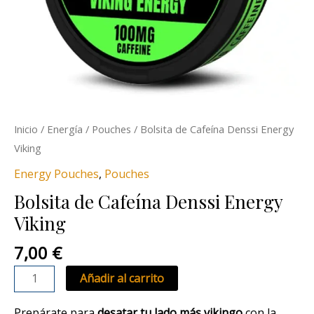
Inicio
/
Energía
/
Pouches
/ Bolsita de Cafeína Denssi Energy
Viking
Energy Pouches
,
Pouches
Bolsita de Cafeína Denssi Energy
Viking
7,00
€
Añadir al carrito
Prepárate para
desatar tu lado más vikingo
con la