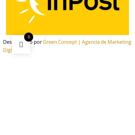
0
Desarrollado por
Green Concept | Agencia de Marketing
Digital
¿Necesitas ayuda?
Escanea el código
Funciona gracias a Green Concept
¡Este
Bolsita de Cafeína Denssi Energy Viking
puede ser
tuyo solo por
7,00 €
!
Si tienes alguna duda, pregúntanos.
Abrir chat