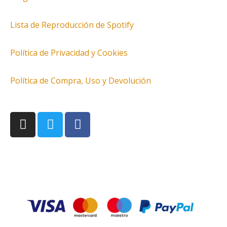
Lista de Reproducción de Spotify
Política de Privacidad y Cookies
Política de Compra, Uso y Devolución
I
T
F
n
w
a
s
i
c
t
t
e
a
t
b
g
e
o
r
r
o
a
k
m