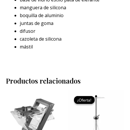
manguera de silicona
boquilla de aluminio
juntas de goma
difusor
cazoleta de silicona
mástil
Productos relacionados
El
El
precio
precio
¡Oferta!
¡Oferta!
original
actual
era:
es:
119,95 €.
89,95 €.