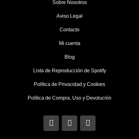
Sobre Nosotros
Aviso Legal
Contacto
Mi cuenta
Blog
Lista de Reproducción de Spotify
Política de Privacidad y Cookies
Política de Compra, Uso y Devolución
I
T
F
n
w
a
s
i
c