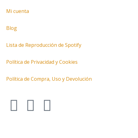
Mi cuenta
Blog
Lista de Reproducción de Spotify
Política de Privacidad y Cookies
Política de Compra, Uso y Devolución
I
T
F
n
w
a
s
i
c