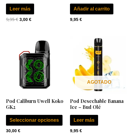
Leer más
Añadir al carrito
9,95
€
3,00
€
9,95
€
Este
producto
tiene
múltiples
variantes.
Las
AGOTADO
opciones
se
Pod Caliburn Uwell Koko
Pod Desechable Banana
pueden
GK2
Ice – Bud Olé
elegir
en
Seleccionar opciones
Leer más
la
30,00
€
9,95
€