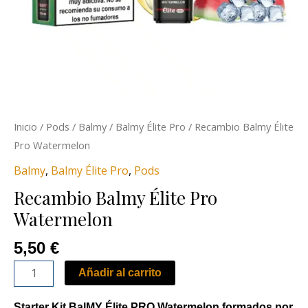
Inicio
/
Pods
/
Balmy
/
Balmy Élite Pro
/ Recambio Balmy Élite
Pro Watermelon
Balmy
,
Balmy Élite Pro
,
Pods
Recambio Balmy Élite Pro
Watermelon
5,50
€
Añadir al carrito
Starter Kit
BalMY Élite PRO Watermelon formados por