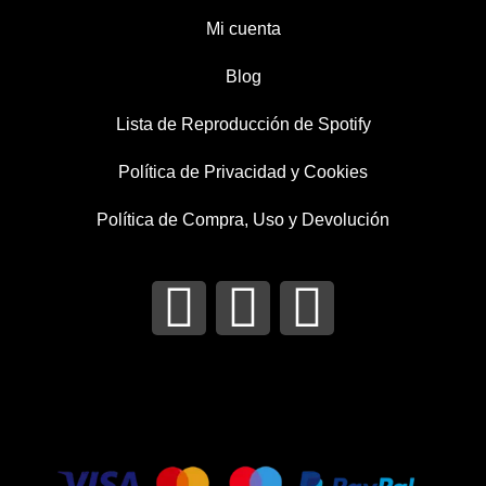
Mi cuenta
Blog
Lista de Reproducción de Spotify
Política de Privacidad y Cookies
Política de Compra, Uso y Devolución
I
T
F
n
w
a
s
i
c
t
t
e