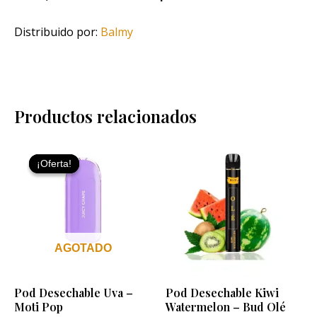
Distribuido por:
Balmy
Productos relacionados
El
El
precio
precio
¡Oferta!
¡Oferta!
original
actual
era:
es:
9,95 €.
3,00 €.
AGOTADO
Pod Desechable Uva –
Pod Desechable Kiwi
Moti Pop
Watermelon – Bud Olé