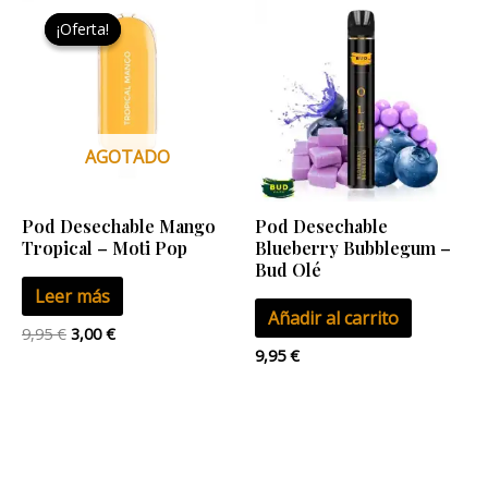
precio
precio
¡Oferta!
¡Oferta!
original
actual
era:
es:
9,95 €.
3,00 €.
AGOTADO
Pod Desechable Mango
Pod Desechable
Tropical – Moti Pop
Blueberry Bubblegum –
Bud Olé
Leer más
Añadir al carrito
9,95
€
3,00
€
9,95
€