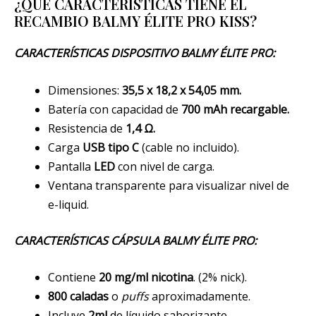
¿QUÉ CARACTERÍSTICAS TIENE EL
RECAMBIO BALMY ÉLITE PRO KISS?
CARACTERÍSTICAS DISPOSITIVO BALMY ÉLITE PRO:
Dimensiones:
35,5 x 18,2 x 54,05 mm.
Batería con capacidad de
700 mAh recargable.
Resistencia de
1,4 Ω.
Carga
USB tipo C
(cable no incluido).
Pantalla
LED
con nivel de carga.
Ventana transparente para visualizar nivel de
e-liquid.
CARACTERÍSTICAS CÁPSULA BALMY ÉLITE PRO:
Contiene
20 mg/ml nicotina
. (2% nick).
800 caladas
o
puffs
aproximadamente.
Incluye
2ml
de líquido saborizante.