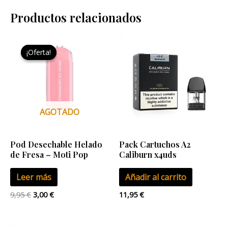
Productos relacionados
El
El
precio
precio
¡Oferta!
¡Oferta!
original
actual
era:
es:
9,95 €.
3,00 €.
AGOTADO
Pod Desechable Helado
Pack Cartuchos A2
de Fresa – Moti Pop
Caliburn x4uds
Leer más
Añadir al carrito
9,95
€
3,00
€
11,95
€
El
El