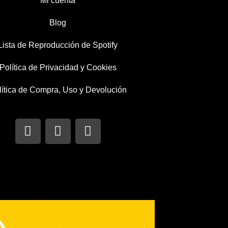
Mi cuenta
Blog
Lista de Reproducción de Spotify
Política de Privacidad y Cookies
lítica de Compra, Uso y Devolución
I
T
F
n
w
a
s
i
c
t
t
e
a
t
b
g
e
o
r
r
o
a
k
m