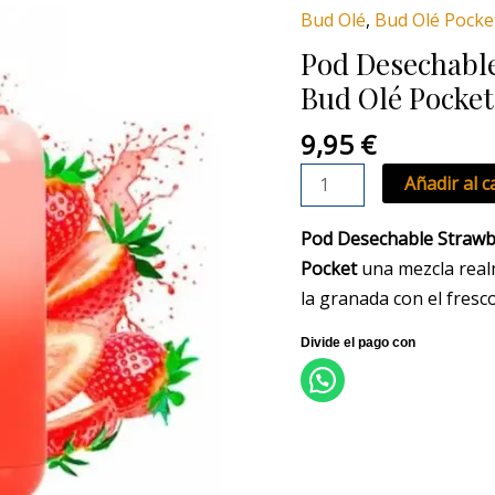
Strawberry
Bud Olé
,
Bud Olé Pocke
Pomegranate
Pod Desechabl
-
Bud Olé Pocket
Bud
Olé
9,95
€
Pocket
Añadir al c
cantidad
Pod Desechable Strawb
Pocket
una mezcla realm
la granada con el fresco