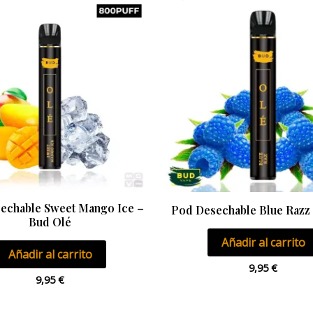
echable Sweet Mango Ice –
Pod Desechable Blue Razz
Bud Olé
Añadir al carrito
Añadir al carrito
9,95
€
9,95
€