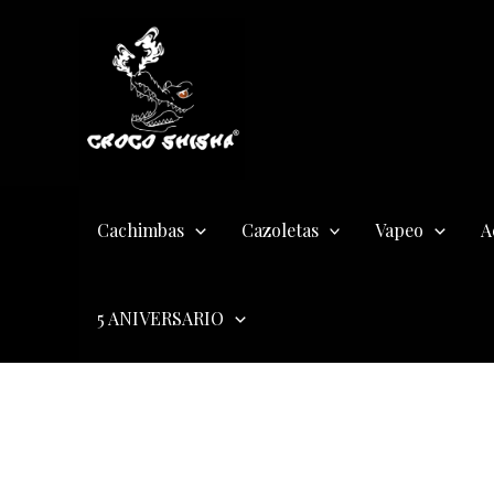
Ir
al
contenido
Cachimbas
Cazoletas
Vapeo
A
5 ANIVERSARIO