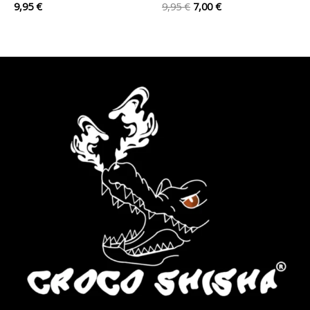
9,95
€
9,95
€
7,00
€