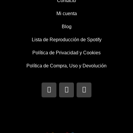
Contacto
Mi cuenta
Blog
Lista de Reproducción de Spotify
Política de Privacidad y Cookies
Política de Compra, Uso y Devolución
I
T
F
n
w
a
s
i
c
t
t
e
a
t
b
g
e
o
r
r
o