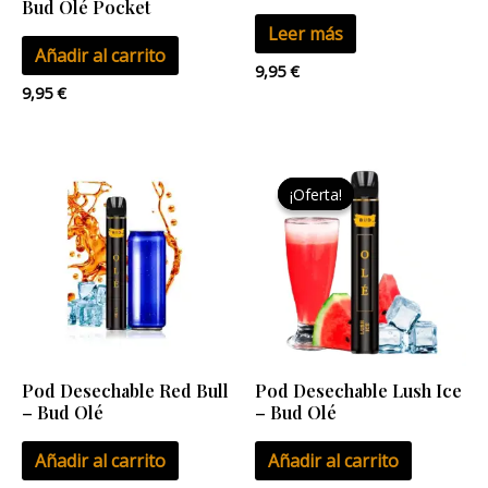
Bud Olé Pocket
Leer más
Añadir al carrito
9,95
€
9,95
€
El
El
precio
precio
¡Oferta!
¡Oferta!
original
actual
era:
es:
9,95 €.
7,00 €.
Pod Desechable Red Bull
Pod Desechable Lush Ice
– Bud Olé
– Bud Olé
Añadir al carrito
Añadir al carrito