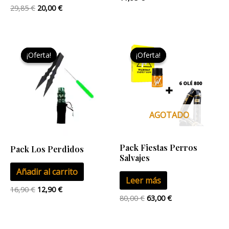
29,85
€
20,00
€
El
El
El
El
precio
precio
precio
precio
¡Oferta!
¡Oferta!
¡Oferta!
¡Oferta!
original
actual
original
actual
era:
es:
era:
es:
16,90 €.
12,90 €.
80,00 €.
63,00 €.
AGOTADO
Pack Fiestas Perros
Pack Los Perdidos
Salvajes
Añadir al carrito
Leer más
16,90
€
12,90
€
80,00
€
63,00
€