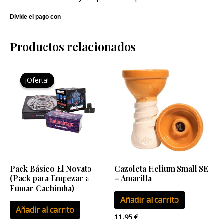
Productos relacionados
El
El
precio
precio
¡Oferta!
¡Oferta!
original
actual
era:
es:
29,85 €.
20,00 €.
Pack Básico El Novato
Cazoleta Helium Small SE
(Pack para Empezar a
– Amarilla
Fumar Cachimba)
Añadir al carrito
Añadir al carrito
11,95
€