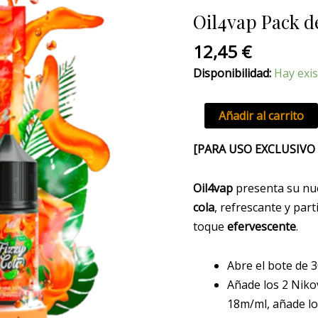
de
Oil4vap Pack de
Sales
Fizzy
12,45
€
Cola
Disponibilidad:
Hay exis
cantidad
Añadir al carrito
[PARA USO EXCLUSIVO
Oil4vap
presenta su nu
cola
, refrescante y par
toque
efervescente
.
Abre el bote de 
Añade los 2 Nikov
18m/ml, añade lo