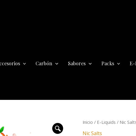
ccesorios
Carbón
Sabores
Packs
E-
Oil4vap
Inicio
/
E-Liquids
/
Nic Salt
Pack
Nic Salts