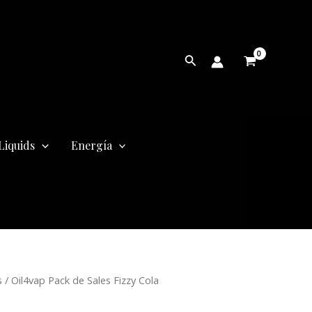
Buscar
Liquids
Energía
s
/ Oil4vap Pack de Sales Fizzy Cola