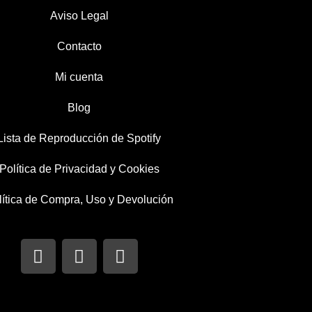
Aviso Legal
Contacto
Mi cuenta
Blog
Lista de Reproducción de Spotify
Política de Privacidad y Cookies
lítica de Compra, Uso y Devolución
I
T
F
n
w
a
s
i
c
t
t
e