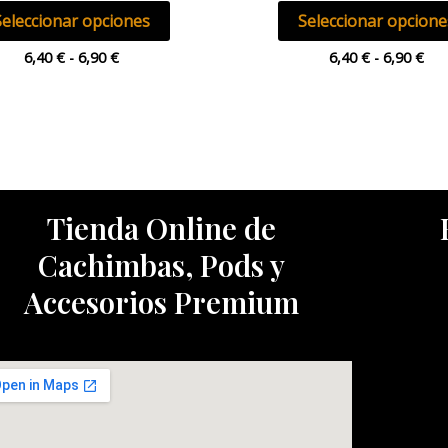
de
Seleccionar opciones
Seleccionar opcione
producto
6,40
€
-
6,90
€
6,40
€
-
6,90
€
Tienda Online de
Cachimbas, Pods y
Accesorios Premium