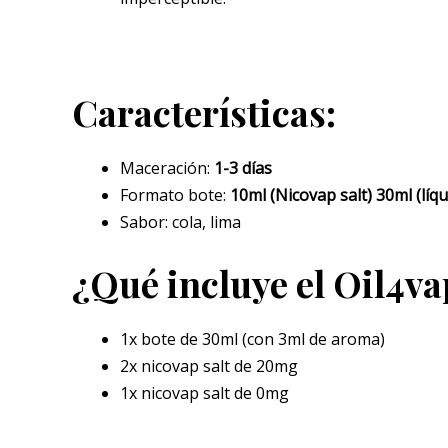
Características:
Maceración:
1-3 días
Formato bote:
10ml (Nicovap salt) 30ml (líq
Sabor: cola, lima
¿Qué incluye el Oil4v
1x bote de 30ml (con 3ml de aroma)
2x nicovap salt de 20mg
1x nicovap salt de 0mg