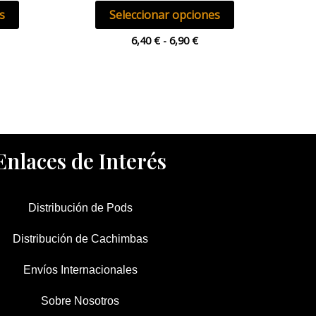
de
de
s
Seleccionar opciones
producto
producto
6,40
€
-
6,90
€
Enlaces de Interés
Distribución de Pods
Distribución de Cachimbas
Envíos Internacionales
Sobre Nosotros