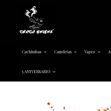
Ir
al
contenido
Cachimbas
Cazoletas
Vapeo
A
5 ANIVERSARIO