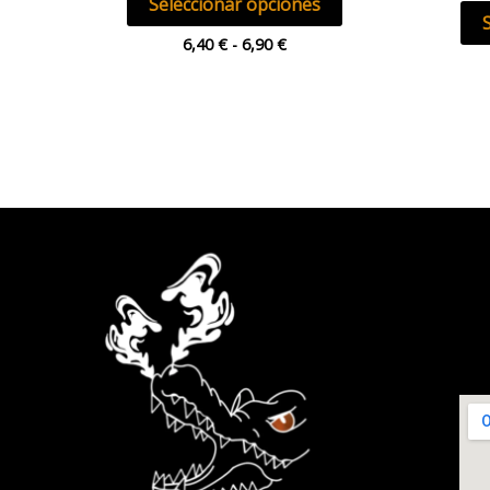
Seleccionar opciones
de
producto
6,40
€
-
6,90
€