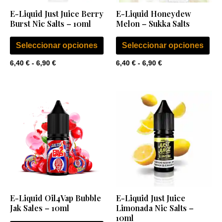
se
se
E-Liquid Just Juice Berry
E-Liquid Honeydew
pueden
pu
Burst Nic Salts – 10ml
Melon – Sukka Salts
elegir
ele
en
en
Seleccionar opciones
Seleccionar opciones
la
la
6,40
€
-
6,90
€
6,40
€
-
6,90
€
página
pág
de
de
Rango
Rango
Este
Est
producto
pro
de
de
producto
pro
precios:
precios:
desde
desde
tiene
tie
6,40 €
6,40 €
múltiples
múl
hasta
hasta
6,90 €
6,90 €
variantes.
var
Las
Las
opciones
opc
se
se
E-Liquid Oil4Vap Bubble
E-Liquid Just Juice
pueden
pu
Jak Sales – 10ml
Limonada Nic Salts –
elegir
ele
10ml