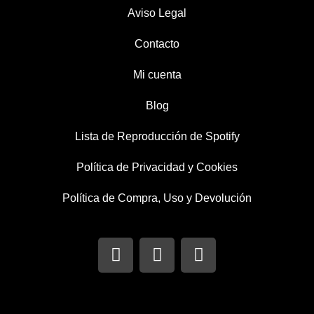
Aviso Legal
Contacto
Mi cuenta
Blog
Lista de Reproducción de Spotify
Política de Privacidad y Cookies
Política de Compra, Uso y Devolución
I
T
F
n
w
a
s
i
c
t
t
e