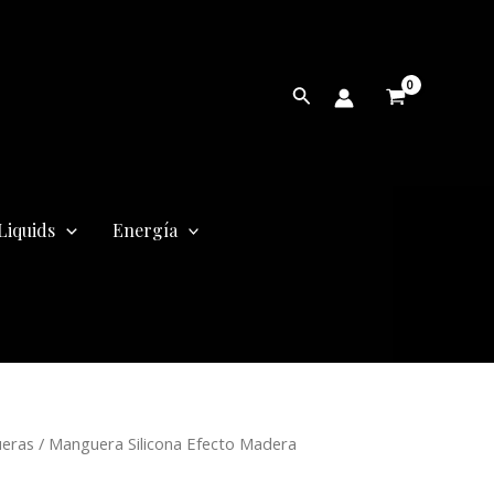
Buscar
Liquids
Energía
eras
/ Manguera Silicona Efecto Madera
cio