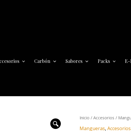
ccesorios
Carbón
Sabores
Packs
E-
El
El
Manguera
Inicio
/
Accesorios
/
Mangu
precio
pre
Silicona
Mangueras
,
Accesorios