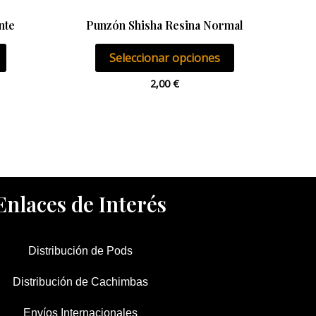
en
la
nte
Punzón Shisha Resina Normal
página
Seleccionar opciones
de
producto
2,00
€
Enlaces de Interés
Distribución de Pods
Distribución de Cachimbas
Envíos Internacionales