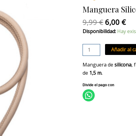
original
act
Efecto
Manguera Sili
era:
es:
Madera
9,99 €.
6,0
cantidad
9,99
€
6,00
€
Disponibilidad:
Hay exis
Añadir al c
Manguera de
silicona
, 
de
1,5 m.