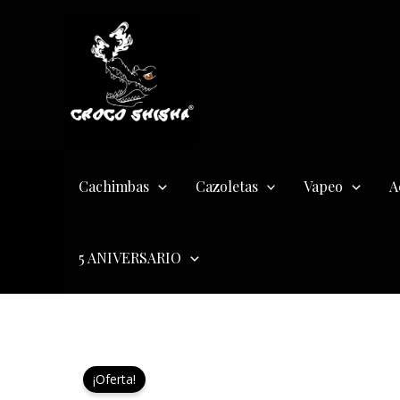
Ir
al
contenido
Cachimbas
Cazoletas
Vapeo
A
5 ANIVERSARIO
¡Oferta!