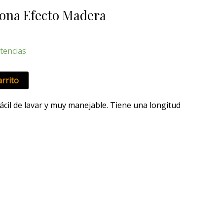
ual
cona Efecto Madera
0 €.
tencias
arrito
fácil de lavar y muy manejable. Tiene una longitud