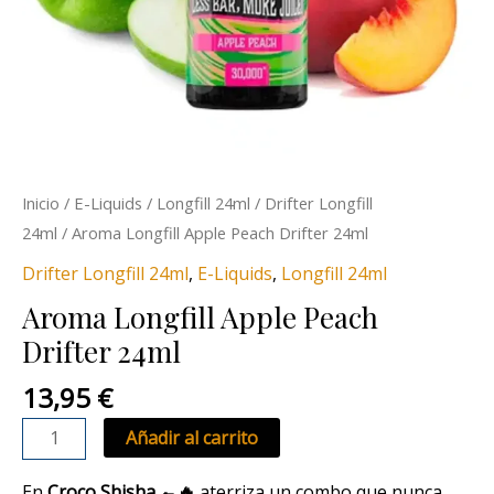
Inicio
/
E-Liquids
/
Longfill 24ml
/
Drifter Longfill
24ml
/ Aroma Longfill Apple Peach Drifter 24ml
Drifter Longfill 24ml
,
E-Liquids
,
Longfill 24ml
Aroma Longfill Apple Peach
Drifter 24ml
13,95
€
Añadir al carrito
En
Croco Shisha 🐊🔥
aterriza un combo que nunca