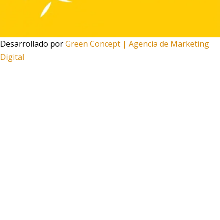
Desarrollado por
Green Concept | Agencia de Marketing
Digital
Tu carrito
0
Aún no agregaste productos
Seguir viendo
0
¿Necesitas ayuda?
Escanea el código
Funciona gracias a Green Concept
¡Este
Aroma Longfill Apple Peach Drifter 24ml
puede ser
tuyo solo por
13,95 €
!
Si tienes alguna duda, pregúntanos.
Abrir chat