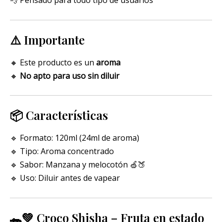
💨 Pensado para todo tipo de usuarios
⚠️ Importante
🔸 Este producto es un
aroma
🔸
No apto para uso sin diluir
📦 Características
🔹 Formato: 120ml (24ml de aroma)
🔹 Tipo: Aroma concentrado
🔹 Sabor: Manzana y melocotón 🍏🍑
🔹 Uso: Diluir antes de vapear
🐊💚 Croco Shisha – Fruta en estado