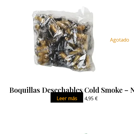
Agotado
Boquillas Desechables Cold Smoke – 
Leer más
4,95
€