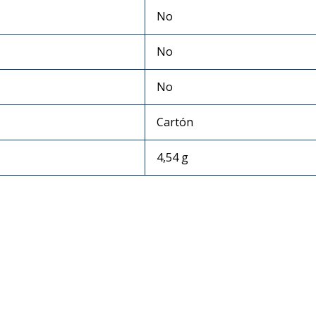
‎No
‎No
‎No
‎Cartón
‎4,54 g