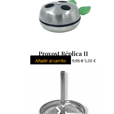
Provost Réplica II
Añadir al carrito
9,95
€
5,00
€