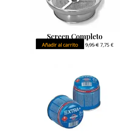
Screen Completo
Añadir al carrito
9,95
€
7,75
€