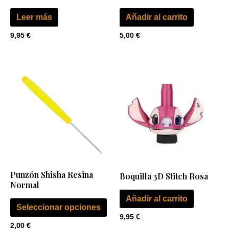
Leer más
Añadir al carrito
9,95
€
5,00
€
Este
producto
tiene
múltiples
variantes.
Las
opciones
se
Punzón Shisha Resina
Boquilla 3D Stitch Rosa
pueden
Normal
elegir
Añadir al carrito
en
Seleccionar opciones
9,95
€
la
2,00
€