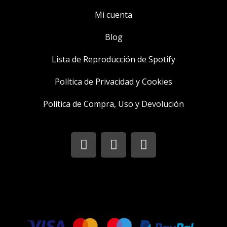
Mi cuenta
Blog
Lista de Reproducción de Spotify
Política de Privacidad y Cookies
Política de Compra, Uso y Devolución
I
T
F
n
w
a
s
i
c
t
t
e
a
t
b
g
e
o
r
r
o
a
k