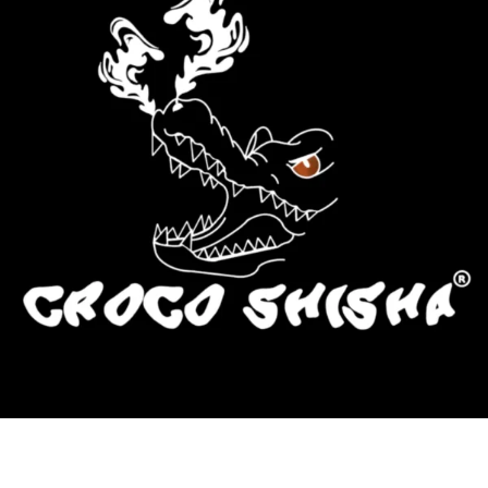
más Somos una tienda física y online especializada en la venta de
cachimbas, pods y accesorios premium.