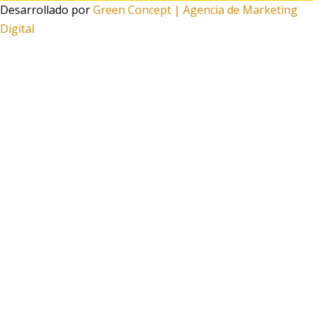
Desarrollado por
Green Concept | Agencia de Marketing
Digital
Tu carrito
0
Aún no agregaste productos
Seguir viendo
0
¿Necesitas ayuda?
Escanea el código
Funciona gracias a Green Concept
¡Este
Cubrevientos DASH Bones Fluor
puede ser tuyo solo
por
19,95 €
!
Si tienes alguna duda, pregúntanos.
Abrir chat