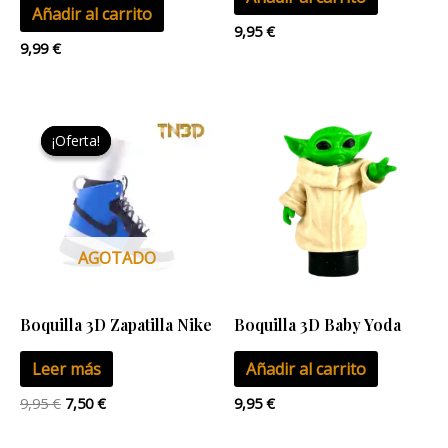
Añadir al carrito
9,95
€
9,99
€
El
El
precio
precio
¡Oferta!
¡Oferta!
original
actual
era:
es:
9,95 €.
7,50 €.
AGOTADO
Boquilla 3D Zapatilla Nike
Boquilla 3D Baby Yoda
Leer más
Añadir al carrito
9,95
€
7,50
€
9,95
€