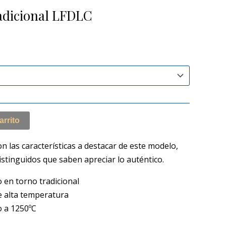
adicional LFDLC
arrito
on las características a destacar de este modelo,
distinguidos que saben apreciar lo auténtico.
 en torno tradicional
e alta temperatura
 a 1250ºC⁣
s