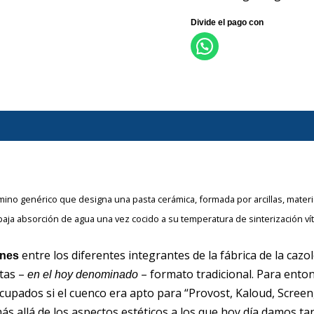
érmino genérico que designa una pasta cerámica, formada por arcillas, materi
baja absorción de agua una vez cocido a su temperatura de sinterización vít
entre los diferentes integrantes de la fábrica de la caz
ones
tas –
– formato tradicional. Para ento
en el hoy denominado
upados si el cuenco era apto para “Provost, Kaloud, Screen, 
 allá de los aspectos estéticos a los que hoy día damos ta