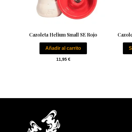
Cazoleta Helium Small SE Rojo
Cazole
Añadir al carrito
S
11,95
€