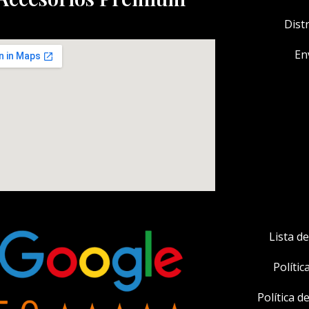
Dist
En
Lista d
Polític
Política 