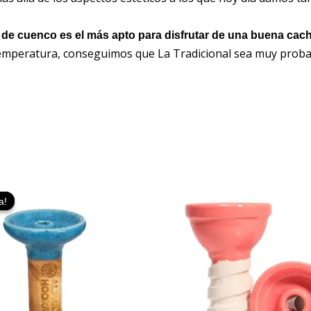
o de cuenco es el más apto para disfrutar de una buena cac
temperatura, conseguimos que La Tradicional sea muy prob
El
El
Este
precio
precio
a!
a!
producto
original
actual
era:
es:
tiene
34,95 €.
17,99 €.
múltiples
variantes.
Las
opciones