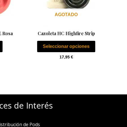
se
pueden
AGOTADO
elegir
en
la
E Rosa
Cazoleta HC Highfire Strip
página
Seleccionar opciones
de
producto
17,95
€
ces de Interés
istribución de Pods