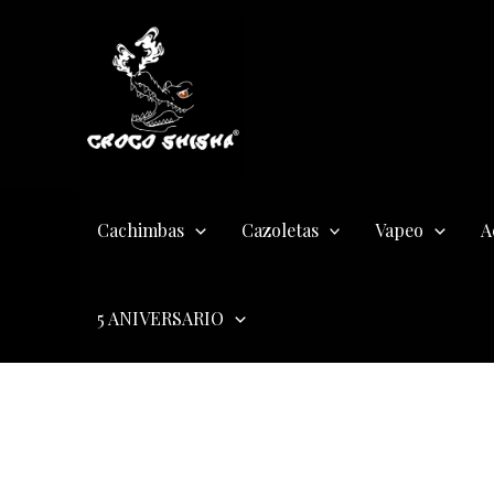
Ir
al
contenido
Cachimbas
Cazoletas
Vapeo
A
5 ANIVERSARIO