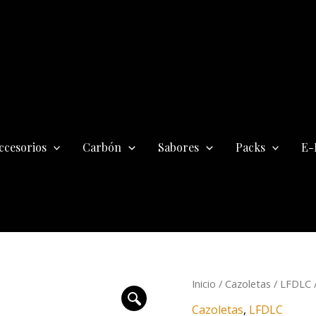
ccesorios
Carbón
Sabores
Packs
E-
Cazoleta
Inicio
/
Cazoletas
/
LFDLC
/
La
Cazoletas
,
LFDLC