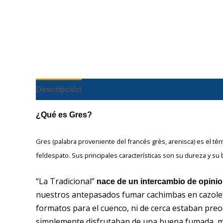
Descripción
¿Qué es Gres?
Gres (palabra proveniente del francés grès, arenisca)​ es el t
feldespato. Sus principales características son su dureza y su 
“La Tradicional”
nace de un intercambio de opini
nuestros antepasados fumar cachimbas en cazole
formatos para el cuenco, ni de cerca estaban preoc
simplemente disfrutaban de una buena fumada, más