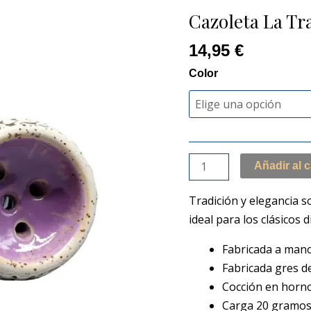
Tradicional
Cazoleta La Tr
LFDLC
cantidad
14,95
€
Color
Añadir al c
Tradición y elegancia s
ideal para los clásicos 
Fabricada a mano
Fabricada gres d
Cocción en horno
Carga 20 gramo