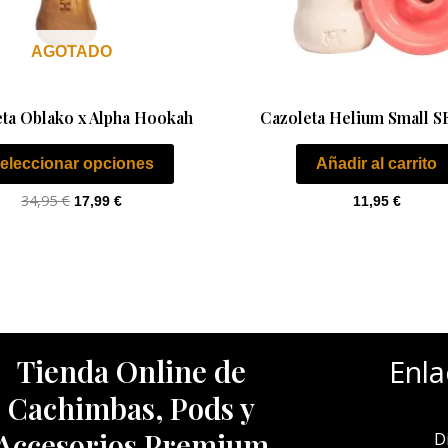
se
pueden
AGOTADO
elegir
en
la
ta Oblako x Alpha Hookah
Cazoleta Helium Small S
página
eleccionar opciones
Añadir al carrito
de
producto
34,95
€
17,99
€
11,95
€
Tienda Online de
Enla
Cachimbas, Pods y
Accesorios Premium
D