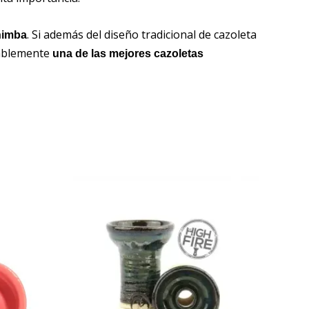
. Si además del diseño tradicional de cazoleta
himba
ablemente
una de las mejores cazoletas
Este
producto
tiene
múltiples
variantes.
Las
opciones