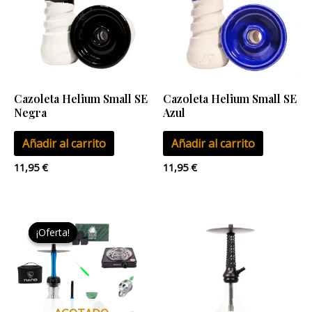
Cazoleta Helium Small SE
Cazoleta Helium Small SE
Negra
Azul
Añadir al carrito
Añadir al carrito
11,95
€
11,95
€
Este
¡Oferta!
¡Oferta!
producto
tiene
múltiples
variantes.
Las