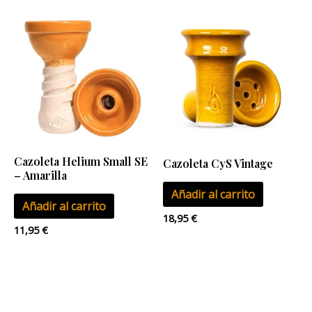
de
producto
Cazoleta Helium Small SE
Cazoleta CyS Vintage
– Amarilla
Añadir al carrito
Añadir al carrito
18,95
€
11,95
€