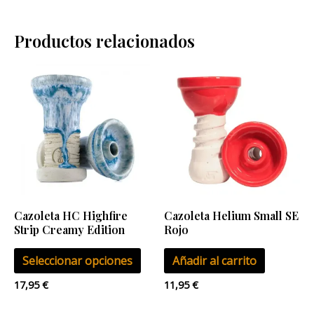
Productos relacionados
Este
producto
tiene
múltiples
variantes.
Las
opciones
se
Cazoleta HC Highfire
Cazoleta Helium Small SE
pueden
Strip Creamy Edition
Rojo
elegir
Seleccionar opciones
Añadir al carrito
en
la
17,95
€
11,95
€
página