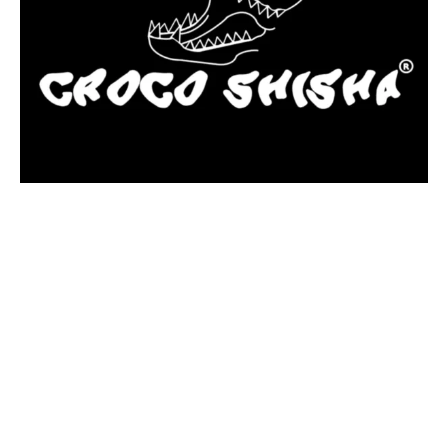
más Somos una tienda física y online especializada en la venta
de cachimbas, pods y accesorios premium.
Contamos con más de 4 años de experiencia en el sector y con
varios negocios adheridos a nuestra área de distribución.
Estamos ubicados en Paseo de Gala, 4, Illescas, 45200, Toledo.