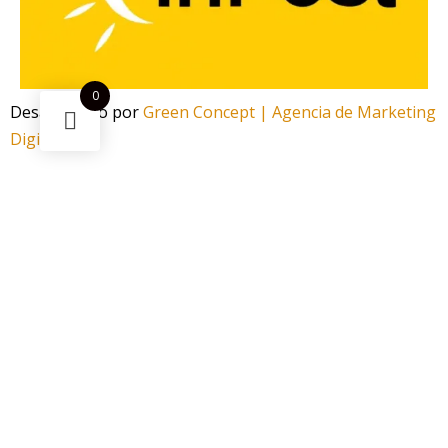
0
Desarrollado por
Green Concept | Agencia de Marketing
Digital
¿Necesitas ayuda?
Escanea el código
Funciona gracias a Green Concept
¡Este
Cazoleta HC Highfire Strip
puede ser tuyo solo por
17,95 €
!
Si tienes alguna duda, pregúntanos.
Abrir chat