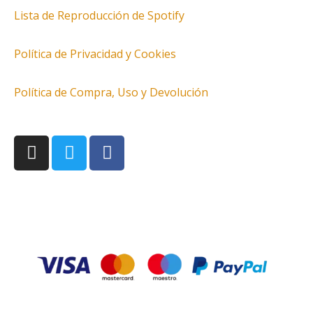
Lista de Reproducción de Spotify
Política de Privacidad y Cookies
Política de Compra, Uso y Devolución
I
T
F
n
w
a
s
i
c
t
t
e
a
t
b
g
e
o
r
r
o
a
k
m