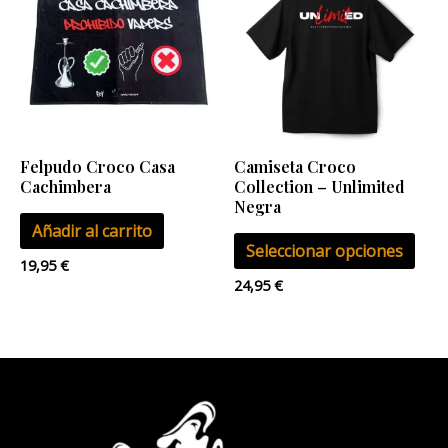
tien
múlt
vari
Las
opci
se
Felpudo Croco Casa
Camiseta Croco
pue
Cachimbera
Collection – Unlimited
eleg
Negra
Añadir al carrito
en
Seleccionar opciones
la
19,95
€
pág
24,95
€
de
pro