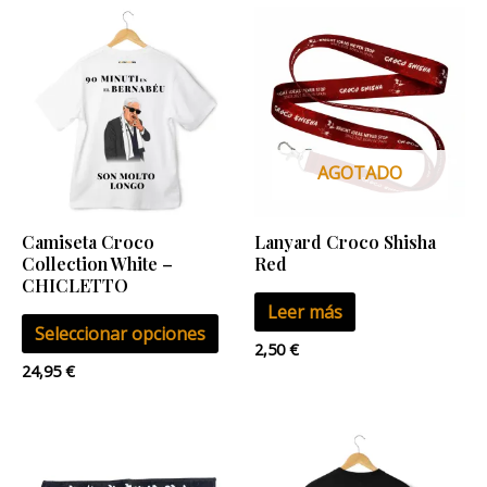
Este
producto
tiene
múltiples
variantes.
Las
AGOTADO
opciones
se
Camiseta Croco
Lanyard Croco Shisha
pueden
Collection White –
Red
elegir
CHICLETTO
Leer más
en
Seleccionar opciones
la
2,50
€
página
24,95
€
de
producto
Este
pro