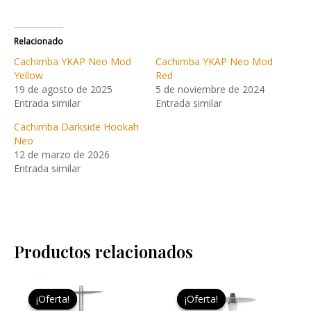
Relacionado
Cachimba YKAP Neo Mod
Cachimba YKAP Neo Mod
Yellow
Red
19 de agosto de 2025
5 de noviembre de 2024
Entrada similar
Entrada similar
Cachimba Darkside Hookah
Neo
12 de marzo de 2026
Entrada similar
Productos relacionados
El
El
El
El
Este
Este
precio
precio
precio
precio
¡Oferta!
¡Oferta!
¡Oferta!
¡Oferta!
producto
pro
original
actual
original
actual