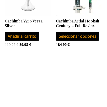
Las
opci
se
Cachimba Vyro Versa
Cachimba Artial Hookah
pue
Silver
Century – Full Resina
eleg
Añadir al carrito
Seleccionar opciones
en
la
119,95
€
89,95
€
184,95
€
pág
de
pro