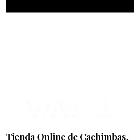
más Somos una tienda física y online especializada en la venta
de cachimbas, pods y accesorios premium.
Contamos con más de 4 años de experiencia en el sector y con
varios negocios adheridos a nuestra área de distribución.
Estamos ubicados en Paseo de Gala, 4, Illescas, 45200, Toledo.
Tienda Online de Cachimbas,