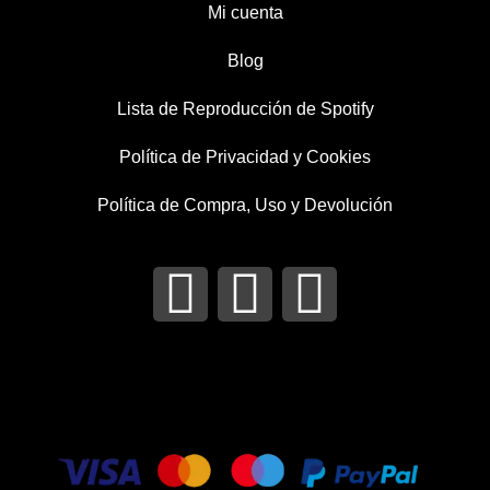
Mi cuenta
Blog
Lista de Reproducción de Spotify
Política de Privacidad y Cookies
Política de Compra, Uso y Devolución
I
T
F
n
w
a
s
i
c
t
t
e