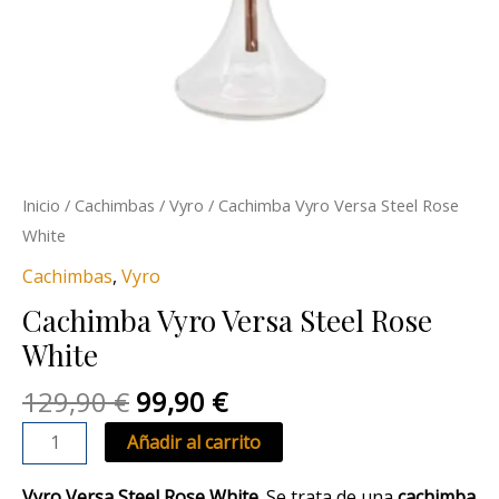
Inicio
/
Cachimbas
/
Vyro
/ Cachimba Vyro Versa Steel Rose
White
Cachimbas
,
Vyro
Cachimba Vyro Versa Steel Rose
White
129,90
€
99,90
€
Añadir al carrito
Vyro Versa Steel Rose White.
Se trata de una
cachimba