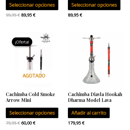
Seleccionar opciones
Seleccionar opciones
en
en
la
la
99,95
€
89,95
€
89,95
€
página
pág
de
de
El
El
Este
producto
pro
precio
precio
¡Oferta!
¡Oferta!
producto
original
actual
era:
es:
tiene
79,95 €.
60,00 €.
múltiples
variantes.
Las
AGOTADO
opciones
se
Cachimba Cold Smoke
Cachimba Diavla Hookah
pueden
Arrow Mini
Dharma Model Lava
elegir
Seleccionar opciones
Añadir al carrito
en
la
79,95
€
60,00
€
179,95
€
página