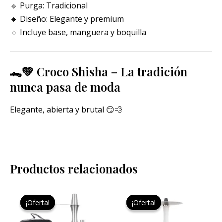
🔹 Purga: Tradicional
🔹 Diseño: Elegante y premium
🔹 Incluye base, manguera y boquilla
🐊💚 Croco Shisha – La tradición
nunca pasa de moda
Elegante, abierta y brutal 😏💨
Productos relacionados
El
El
El
El
Este
precio
precio
precio
precio
¡Oferta!
¡Oferta!
¡Oferta!
¡Oferta!
pro
original
actual
original
actual
era:
es:
era:
es:
tien