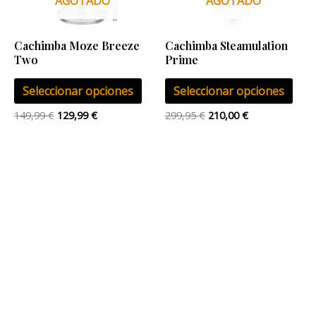
AGOTADO
AGOTADO
opciones
opci
se
se
Cachimba Moze Breeze
Cachimba Steamulation
pueden
pue
Two
Prime
elegir
eleg
Seleccionar opciones
Seleccionar opciones
en
en
la
la
149,99
€
129,99
€
299,95
€
210,00
€
página
pág
de
de
producto
pro