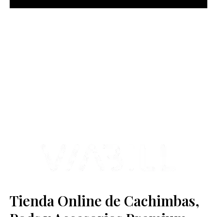
más Somos una tienda física y online especializada en la venta
de cachimbas, pods y accesorios premium.
Contamos con más de 4 años de experiencia en el sector y con
varios negocios adheridos a nuestra área de distribución.
Estamos ubicados en Paseo de Gala, 4, Illescas, 45200, Toledo.
Tienda Online de Cachimbas,