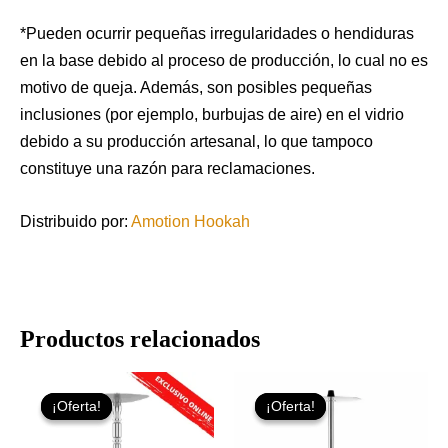
*Pueden ocurrir pequeñas irregularidades o hendiduras
en la base debido al proceso de producción, lo cual no es
motivo de queja. Además, son posibles pequeñas
inclusiones (por ejemplo, burbujas de aire) en el vidrio
debido a su producción artesanal, lo que tampoco
constituye una razón para reclamaciones.
Distribuido por:
Amotion Hookah
Productos relacionados
El
El
El
El
precio
precio
precio
precio
¡Oferta!
¡Oferta!
¡Oferta!
¡Oferta!
original
actual
original
actual
era:
es:
era:
es: