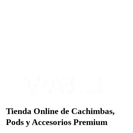
más Somos una tienda física y online especializada en la venta
de cachimbas, pods y accesorios premium.
Contamos con más de 4 años de experiencia en el sector y con
varios negocios adheridos a nuestra área de distribución.
Estamos ubicados en Paseo de Gala, 4, Illescas, 45200, Toledo.
Tienda Online de Cachimbas,
Pods y Accesorios Premium