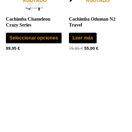
AGOTADO
AGOTADO
opciones
se
Cachimba Chameleon
Cachimba Oduman N2
pueden
Crazy Series
Travel
elegir
Seleccionar opciones
Leer más
en
la
99,95
€
79,95
€
55,00
€
página
de
producto