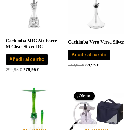
299,95 €.
279,95 €.
119,95 €.
89,95 €.
Cachimba MIG Air Force
Cachimba Vyro Versa Silver
M Clear Silver DC
Añadir al carrito
Añadir al carrito
119,95
€
89,95
€
299,95
€
279,95
€
El
El
Este
precio
precio
¡Oferta!
¡Oferta!
producto
original
actual
era:
es:
tiene
79,95 €.
55,00 €.
múltiples
variantes.
Las