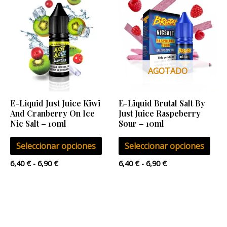
de
de
producto
pro
precios:
precios:
desde
desde
tiene
tien
6,40 €
6,40 €
múltiples
múlt
hasta
hasta
6,90 €
6,90 €
variantes.
vari
Las
Las
AGOTADO
opciones
opci
se
se
E-Liquid Just Juice Kiwi
E-Liquid Brutal Salt By
pueden
pue
And Cranberry On Ice
Just Juice Raspeberry
elegir
eleg
Nic Salt – 10ml
Sour – 10ml
en
en
Seleccionar opciones
Seleccionar opciones
la
la
página
pág
6,40
€
-
6,90
€
6,40
€
-
6,90
€
de
de
producto
pro