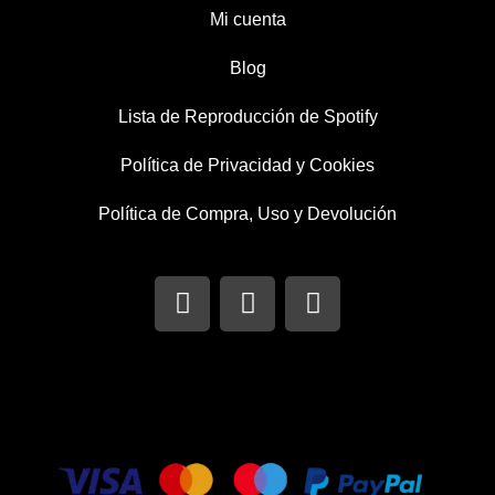
Mi cuenta
Blog
Lista de Reproducción de Spotify
Política de Privacidad y Cookies
Política de Compra, Uso y Devolución
I
T
F
n
w
a
s
i
c
t
t
e
a
t
b
g
e
o
r
r
o
a
k