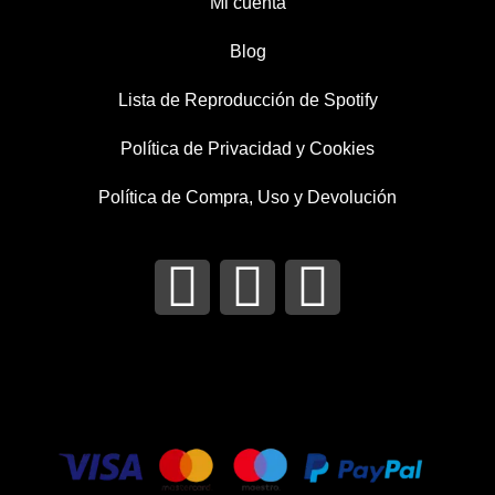
Mi cuenta
Blog
Lista de Reproducción de Spotify
Política de Privacidad y Cookies
Política de Compra, Uso y Devolución
I
T
F
n
w
a
s
i
c
t
t
e