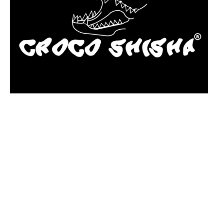
más Somos una tienda física y online especializada en la venta
de cachimbas, pods y accesorios premium.
Contamos con más de 4 años de experiencia en el sector y con
varios negocios adheridos a nuestra área de distribución.
Estamos ubicados en Paseo de Gala, 4, Illescas, 45200, Toledo.