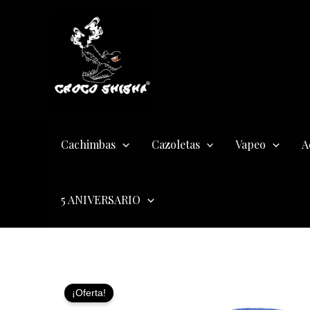
Ir
al
contenido
Cachimbas
Cazoletas
Vapeo
A
5 ANIVERSARIO
¡Oferta!