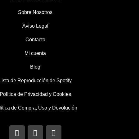
Sobre Nosotros
Aviso Legal
Contacto
Mi cuenta
Blog
Lista de Reproducción de Spotify
Política de Privacidad y Cookies
lítica de Compra, Uso y Devolución
I
T
F
n
w
a