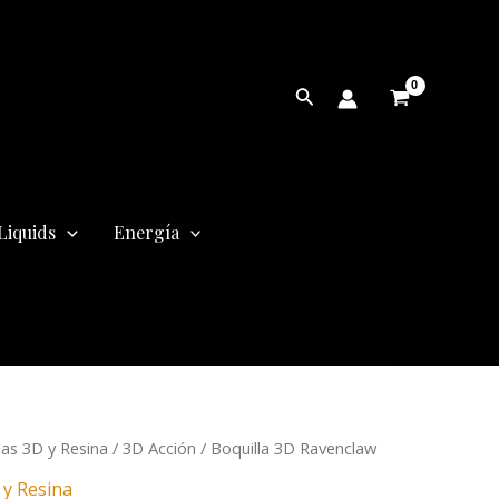
Buscar
Liquids
Energía
las 3D y Resina
/
3D Acción
/ Boquilla 3D Ravenclaw
cio
 y Resina