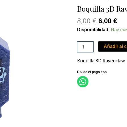
original
act
Ravenclaw
Boquilla 3D Ra
era:
es:
cantidad
8,00 €.
6,0
8,00
€
6,00
€
Hay exi
Disponibilidad:
Añadir al c
Boquilla 3D Ravenclaw