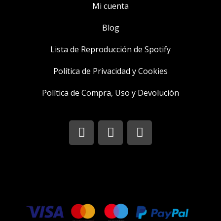
Mi cuenta
Blog
Lista de Reproducción de Spotify
Política de Privacidad y Cookies
Política de Compra, Uso y Devolución
I
T
F
n
w
a
s
i
c
t
t
e
a
t
b
g
e
o
r
r
o
a
k