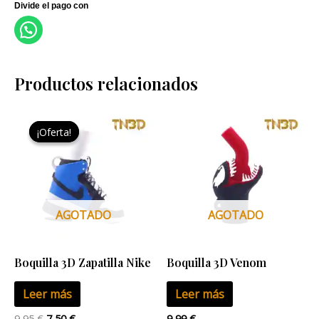
Productos relacionados
El
El
precio
precio
¡Oferta!
¡Oferta!
original
actual
era:
es:
9,95 €.
7,50 €.
AGOTADO
AGOTADO
Boquilla 3D Zapatilla Nike
Boquilla 3D Venom
Leer más
Leer más
9,95
€
7,50
€
9,99
€