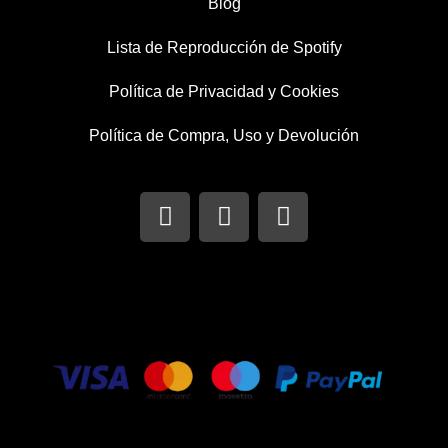
Blog
Lista de Reproducción de Spotify
Política de Privacidad y Cookies
Política de Compra, Uso y Devolución
I
T
F
n
w
a
s
i
c
t
t
e
a
t
b
g
e
o
r
r
o
a
k
m