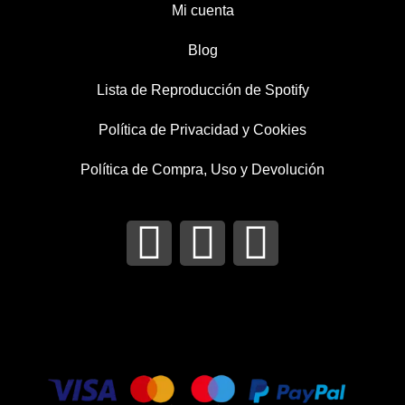
Mi cuenta
Blog
Lista de Reproducción de Spotify
Política de Privacidad y Cookies
Política de Compra, Uso y Devolución
I
T
F
n
w
a
s
i
c
t
t
e